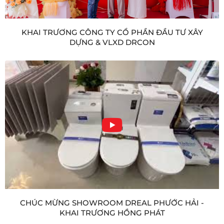
KHAI TRƯƠNG CÔNG TY CỔ PHẦN ĐẦU TƯ XÂY
DỰNG & VLXD DRCON
CHÚC MỪNG SHOWROOM DREAL PHƯỚC HẢI -
KHAI TRƯƠNG HỒNG PHÁT