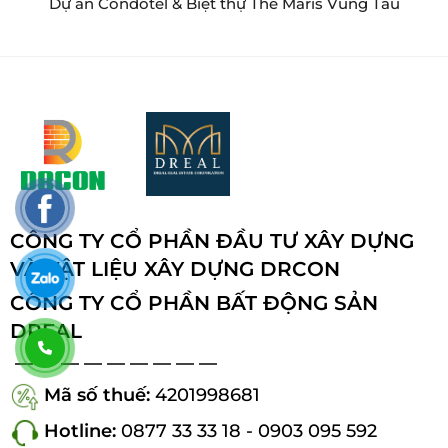
Dự án Condotel & Biệt thự The Maris Vũng Tàu
CÔNG TY CỔ PHẦN ĐẦU TƯ XÂY DỰNG
VÀ VẬT LIỆU XÂY DỰNG DRCON
CÔNG TY CỔ PHẦN BẤT ĐỘNG SẢN
DREAL
— — — — — — — — —
Mã số thuế:
4201998681
Hotline:
0877 33 33 18 - 0903 095 592