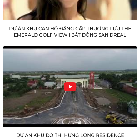
DỰ ÁN KHU CĂN HỘ ĐẲNG CẤP THƯỢNG LƯU THE
EMERALD GOLF VIEW | BẤT ĐỘNG SẢN DREAL
DỰ ÁN KHU ĐÔ THỊ HƯNG LONG RESIDENCE