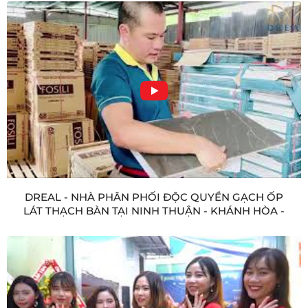
DREAL - NHÀ PHÂN PHỐI ĐỘC QUYỀN GẠCH ỐP
LÁT THẠCH BÀN TẠI NINH THUẬN - KHÁNH HÒA -
PHÚ YÊN