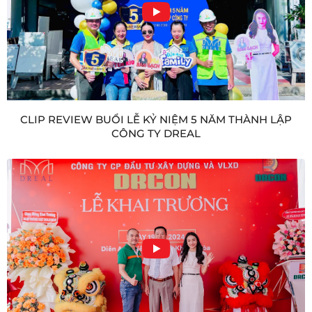
CLIP REVIEW BUỔI LỄ KỶ NIỆM 5 NĂM THÀNH LẬP
CÔNG TY DREAL