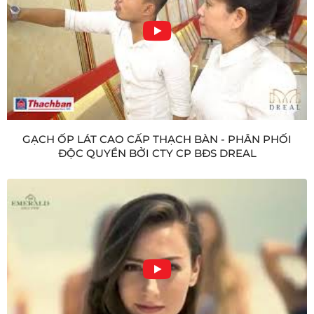
GẠCH ỐP LÁT CAO CẤP THẠCH BÀN - PHÂN PHỐI
ĐỘC QUYỀN BỞI CTY CP BĐS DREAL