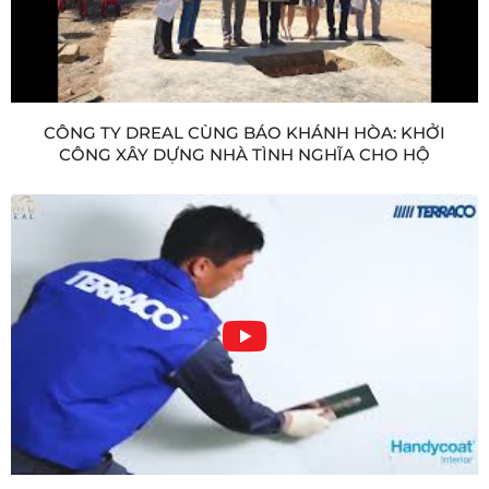
CÔNG TY DREAL CÙNG BÁO KHÁNH HÒA: KHỞI
CÔNG XÂY DỰNG NHÀ TÌNH NGHĨA CHO HỘ
NGHÈO XÃ SUỐI CÁT