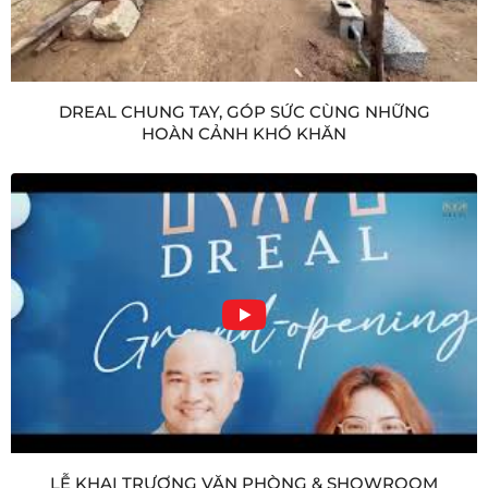
DREAL CHUNG TAY, GÓP SỨC CÙNG NHỮNG
HOÀN CẢNH KHÓ KHĂN
LỄ KHAI TRƯƠNG VĂN PHÒNG & SHOWROOM