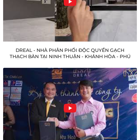
DREAL - NHÀ PHÂN PHỐI ĐỘC QUYỀN GẠCH
THẠCH BÀN TẠI NINH THUẬN - KHÁNH HÒA - PHÚ
YÊN