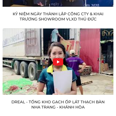
KỶ NIỆM NGÀY THÀNH LẬP CÔNG CTY & KHAI
TRƯƠNG SHOWROOM VLXD THỦ ĐỨC
DREAL - TỔNG KHO GẠCH ỐP LÁT THẠCH BÀN
NHA TRANG - KHÁNH HÒA