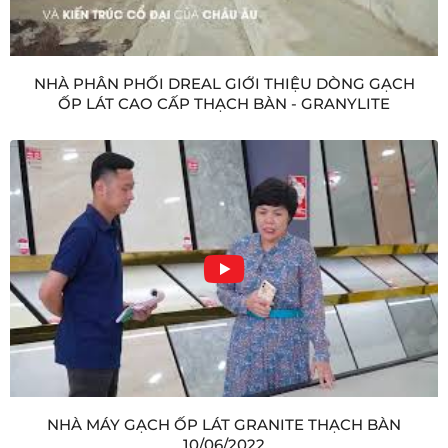
NHÀ PHÂN PHỐI DREAL GIỚI THIỆU DÒNG GẠCH
ỐP LÁT CAO CẤP THẠCH BÀN - GRANYLITE
NHÀ MÁY GẠCH ỐP LÁT GRANITE THẠCH BÀN
10/06/2022